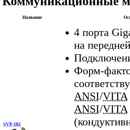
Коммуникационные м
Название
Ос
4 порта Gig
на передне
Подключен
Форм-факто
соответств
ANSI
/
VITA
ANSI
/
VITA
(кондуктив
SVP-102