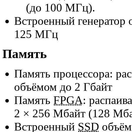
(до 100 МГц).
Встроенный генератор 
125 МГц
Память
Память процессора: ра
объёмом до 2 Гбайт
Память
FPGA
: распаив
2 × 256 Мбайт (128 Мба
Встроенный
SSD
объём