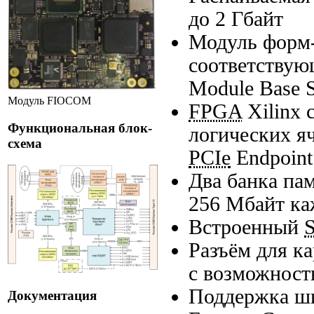
до 2 Гбайт
Модуль форм
соответству
Module Base S
Модуль FIOCOM
FPGA
Xilinx 
Функциональная блок-
логических я
схема
PCIe
Endpoint
Два банка па
256 Мбайт к
Встроенный
Разъём для к
с возможност
Поддержка ши
Документация