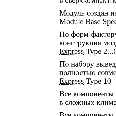
в сверхкомпактн
Модуль создан н
Module Base Speci
По форм-фактор
конструкция мод
Express
Type 2...
По набору вывед
полностью совм
Express
Type 10.
Все компоненты 
в сложных клима
Все компоненты 