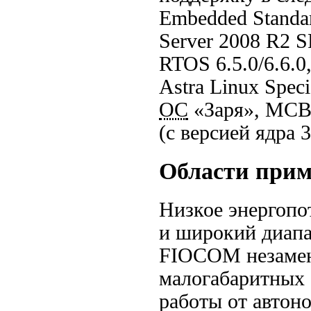
Embedded Standar
Server 2008 R2 
RTOS 6.5.0/6.6.0
Astra Linux Speci
ОС
«Заря», МСВ
(c версией ядра 3
Области при
Низкое энергопо
и широкий диапа
FIOCOM незамен
малогабаритных 
работы от автон