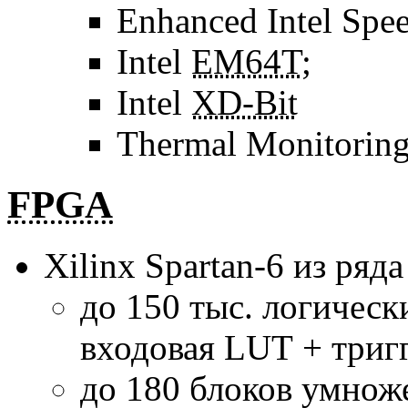
Enhanced Intel Spe
Intel
EM64T
;
Intel
XD-Bit
Thermal Monitoring
FPGA
Xilinx
Spartan-6
из ряд
до 150 тыс. логическ
входовая LUT + тригг
до 180 блоков умнож