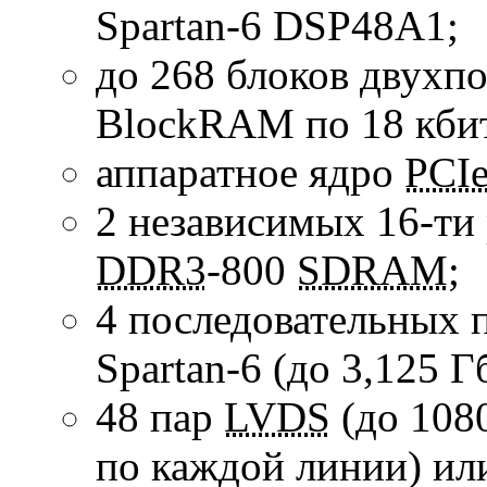
Spartan-6
DSP48A1;
до 268 блоков двухп
BlockRAM по 18 кби
аппаратное ядро
PCI
2 независимых
16-ти
DDR3
-800
SDRAM
;
4 последовательных 
Spartan-6
(до
3,125 Г
48 пар
LVDS
(до
108
по каждой линии) ил