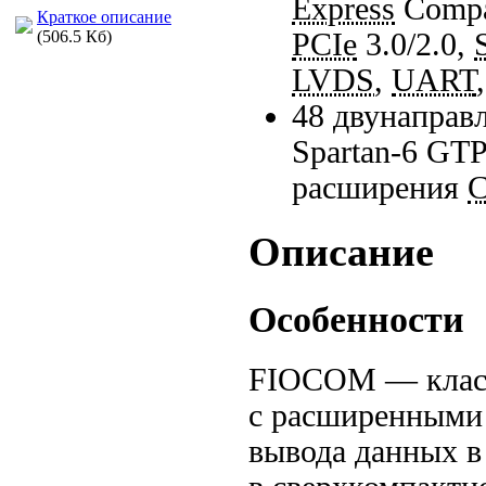
Express
Compac
Краткое описание
PCIe
3.0/2.0,
(506.5 Кб)
LVDS
,
UART
48 двунаправ
Spartan-6
GTP 
расширения
C
Описание
Особенности
FIOCOM — клас
с расширенными 
вывода данных в