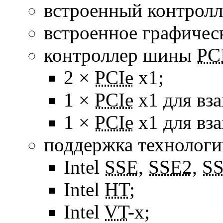
встроенный контрол
встроенное графичес
контроллер шины
PC
2 ×
PCIe
x1;
1 ×
PCIe
x1 для вз
1 ×
PCIe
x1 для вз
поддержка технологи
Intel
SSE
,
SSE2
,
S
Intel
HT
;
Intel
VT
-x
;