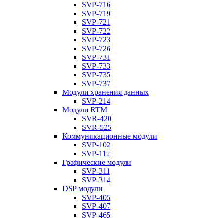
SVP-716
SVP-719
SVP-721
SVP-722
SVP-723
SVP-726
SVP-731
SVP-733
SVP-735
SVP-737
Модули хранения данных
SVP-214
Модули RTM
SVR-420
SVR-525
Коммуникационные модули
SVP-102
SVP-112
Графические модули
SVP-311
SVP-314
DSP модули
SVP-405
SVP-407
SVP-465