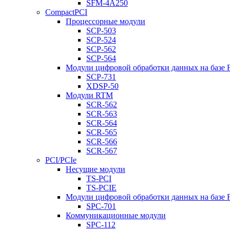
SFM-4A250
CompactPCI
Процессорные модули
SCP-503
SCP-524
SCP-562
SCP-564
Модули цифровой обработки данных на базе
SCP-731
XDSP-50
Модули RTM
SCR-562
SCR-563
SCR-564
SCR-565
SCR-566
SCR-567
PCI/PCIe
Несущие модули
TS-PCI
TS-PCIE
Модули цифровой обработки данных на базе
SPC-701
Коммуникационные модули
SPC-112