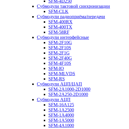
SFM-4D250
Субмодули тактовой синхронизации
SFM-CLK
Субмодули радиоприёма/передачи
SFM-400RX
SFM-400TX
SFM-58RF
Субмодули интерфейсные
SFM-2F10G
SFM-2F10S
SFM-2F1G
SFM-2F40G
SFM-4F10S
SFM-IO
SFM-MLVDS
SFM-RS
Субмодули АЦП/ЦАП
SFM-2A1000-2D1000
SFM-2A250-2D1000
Субмодули АЦП
SFM-16A125
SFM-1A2500
SFM-1A4000
SFM-1A5000
SFM-4A1000