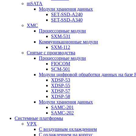
mSATA
Модули хранения данных
SET-SSD-A240
SET-SSD-A340
XMC
Процессорные модули
SXM-531
Коммуникационные модули
SXM-112
Снятые с производства
Процессорные модули
FIOCOM
SCM-501
Модули цифровой обработки данных на базе
XDSP-53
XDSP-55
XDSP-57
XDSP-58
Модули хранения данных
SAMC-201
SAMC-202
Системные платформы
VPX
С воздушным охлаждением
С охлаждением на корпус