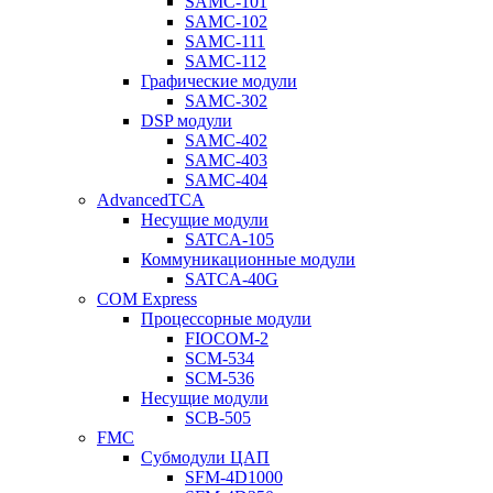
SAMC-101
SAMC-102
SAMC-111
SAMC-112
Графические модули
SAMC-302
DSP модули
SAMC-402
SAMC-403
SAMC-404
AdvancedTCA
Несущие модули
SATCA-105
Коммуникационные модули
SATCA-40G
COM Express
Процессорные модули
FIOCOM-2
SCM-534
SCM-536
Несущие модули
SCB-505
FMC
Субмодули ЦАП
SFM-4D1000