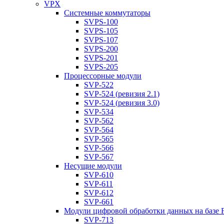
VPX
Системные коммутаторы
SVPS-100
SVPS-105
SVPS-107
SVPS-200
SVPS-201
SVPS-205
Процессорные модули
SVP-522
SVP-524 (ревизия 2.1)
SVP-524 (ревизия 3.0)
SVP-534
SVP-562
SVP-564
SVP-565
SVP-566
SVP-567
Несущие модули
SVP-610
SVP-611
SVP-612
SVP-661
Модули цифровой обработки данных на базе
SVP-713