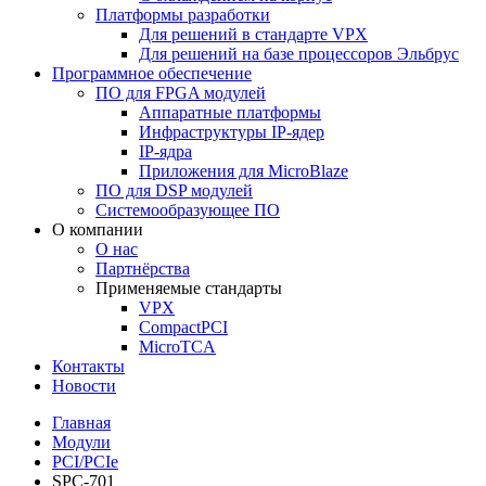
Платформы разработки
Для решений в стандарте VPX
Для решений на базе процессоров Эльбрус
Программное обеспечение
ПО для FPGA модулей
Аппаратные платформы
Инфраструктуры IP-ядер
IP-ядра
Приложения для MicroBlaze
ПО для DSP модулей
Системообразующее ПО
О компании
О нас
Партнёрства
Применяемые стандарты
VPX
CompactPCI
MicroTCA
Контакты
Новости
Главная
Модули
PCI/PCIe
SPC-701