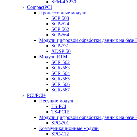
SFM-4A250
CompactPCI
Процессорные модули
SCP-503
SCP-524
SCP-562
SCP-564
Модули цифровой обработки данных на базе
SCP-731
XDSP-50
Модули RTM
SCR-562
SCR-563
SCR-564
SCR-565
SCR-566
SCR-567
PCI/PCIe
Несущие модули
TS-PCI
TS-PCIE
Модули цифровой обработки данных на базе
SPC-701
Коммуникационные модули
SPC-112