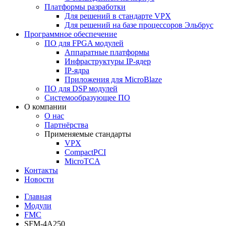
Платформы разработки
Для решений в стандарте VPX
Для решений на базе процессоров Эльбрус
Программное обеспечение
ПО для FPGA модулей
Аппаратные платформы
Инфраструктуры IP-ядер
IP-ядра
Приложения для MicroBlaze
ПО для DSP модулей
Системообразующее ПО
О компании
О нас
Партнёрства
Применяемые стандарты
VPX
CompactPCI
MicroTCA
Контакты
Новости
Главная
Модули
FMC
SFM-4A250