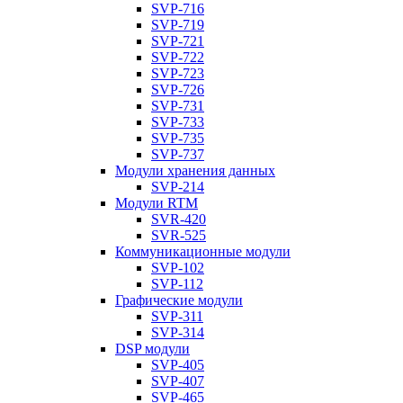
SVP-716
SVP-719
SVP-721
SVP-722
SVP-723
SVP-726
SVP-731
SVP-733
SVP-735
SVP-737
Модули хранения данных
SVP-214
Модули RTM
SVR-420
SVR-525
Коммуникационные модули
SVP-102
SVP-112
Графические модули
SVP-311
SVP-314
DSP модули
SVP-405
SVP-407
SVP-465