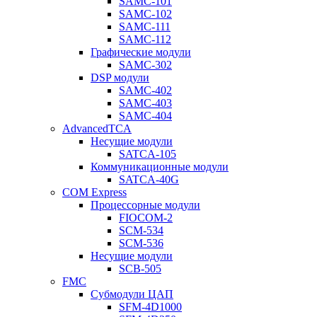
SAMC-101
SAMC-102
SAMC-111
SAMC-112
Графические модули
SAMC-302
DSP модули
SAMC-402
SAMC-403
SAMC-404
AdvancedTCA
Несущие модули
SATCA-105
Коммуникационные модули
SATCA-40G
COM Express
Процессорные модули
FIOCOM-2
SCM-534
SCM-536
Несущие модули
SCB-505
FMC
Субмодули ЦАП
SFM-4D1000