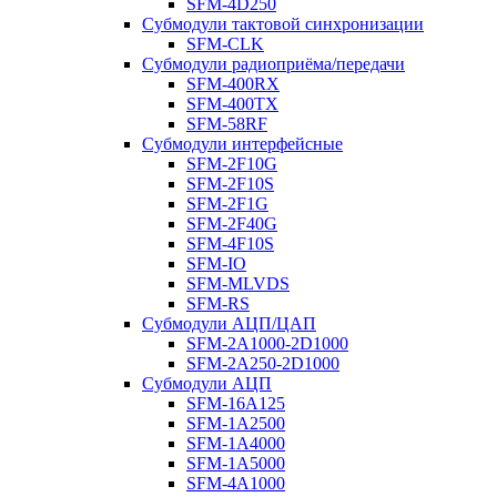
SFM-4D250
Субмодули тактовой синхронизации
SFM-CLK
Субмодули радиоприёма/передачи
SFM-400RX
SFM-400TX
SFM-58RF
Субмодули интерфейсные
SFM-2F10G
SFM-2F10S
SFM-2F1G
SFM-2F40G
SFM-4F10S
SFM-IO
SFM-MLVDS
SFM-RS
Субмодули АЦП/ЦАП
SFM-2A1000-2D1000
SFM-2A250-2D1000
Субмодули АЦП
SFM-16A125
SFM-1A2500
SFM-1A4000
SFM-1A5000
SFM-4A1000