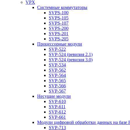
VPX
Системные коммутаторы
SVPS-100
SVPS-105
SVPS-107
SVPS-200
SVPS-201
SVPS-205
Процессорные модули
SVP-522
SVP-524 (ревизия 2.1)
SVP-524 (ревизия 3.0)
SVP-534
SVP-562
SVP-564
SVP-565
SVP-566
SVP-567
Несущие модули
SVP-610
SVP-611
SVP-612
SVP-661
Модули цифровой обработки данных на базе
SVP-713