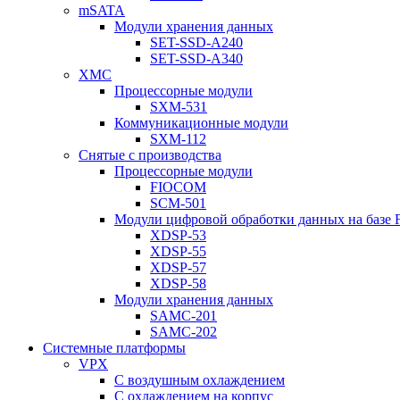
mSATA
Модули хранения данных
SET-SSD-A240
SET-SSD-A340
XMC
Процессорные модули
SXM-531
Коммуникационные модули
SXM-112
Снятые с производства
Процессорные модули
FIOCOM
SCM-501
Модули цифровой обработки данных на базе
XDSP-53
XDSP-55
XDSP-57
XDSP-58
Модули хранения данных
SAMC-201
SAMC-202
Системные платформы
VPX
С воздушным охлаждением
С охлаждением на корпус