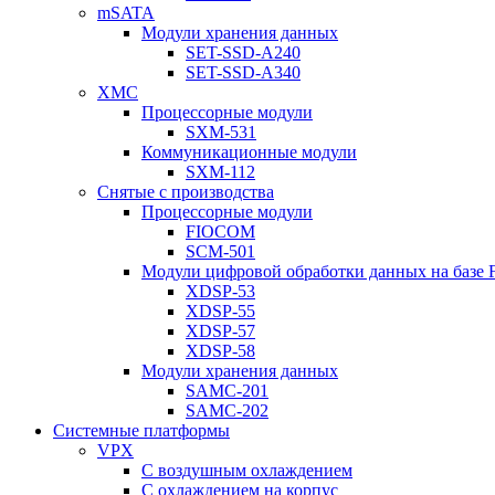
mSATA
Модули хранения данных
SET-SSD-A240
SET-SSD-A340
XMC
Процессорные модули
SXM-531
Коммуникационные модули
SXM-112
Снятые с производства
Процессорные модули
FIOCOM
SCM-501
Модули цифровой обработки данных на базе
XDSP-53
XDSP-55
XDSP-57
XDSP-58
Модули хранения данных
SAMC-201
SAMC-202
Системные платформы
VPX
С воздушным охлаждением
С охлаждением на корпус