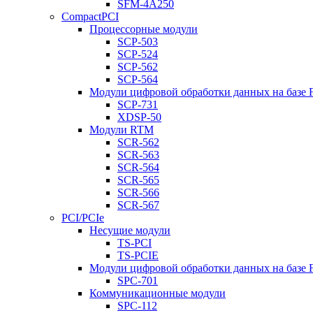
SFM-4A250
CompactPCI
Процессорные модули
SCP-503
SCP-524
SCP-562
SCP-564
Модули цифровой обработки данных на базе
SCP-731
XDSP-50
Модули RTM
SCR-562
SCR-563
SCR-564
SCR-565
SCR-566
SCR-567
PCI/PCIe
Несущие модули
TS-PCI
TS-PCIE
Модули цифровой обработки данных на базе
SPC-701
Коммуникационные модули
SPC-112