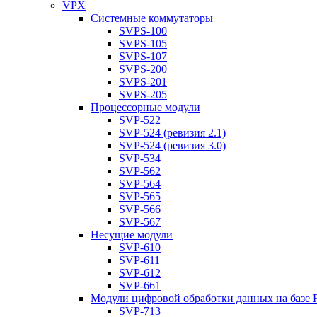
VPX
Системные коммутаторы
SVPS-100
SVPS-105
SVPS-107
SVPS-200
SVPS-201
SVPS-205
Процессорные модули
SVP-522
SVP-524 (ревизия 2.1)
SVP-524 (ревизия 3.0)
SVP-534
SVP-562
SVP-564
SVP-565
SVP-566
SVP-567
Несущие модули
SVP-610
SVP-611
SVP-612
SVP-661
Модули цифровой обработки данных на базе
SVP-713