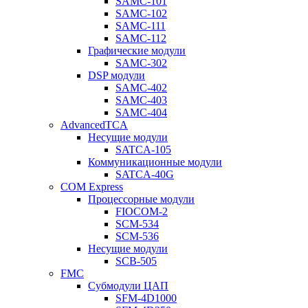
SAMC-101
SAMC-102
SAMC-111
SAMC-112
Графические модули
SAMC-302
DSP модули
SAMC-402
SAMC-403
SAMC-404
AdvancedTCA
Несущие модули
SATCA-105
Коммуникационные модули
SATCA-40G
COM Express
Процессорные модули
FIOCOM-2
SCM-534
SCM-536
Несущие модули
SCB-505
FMC
Субмодули ЦАП
SFM-4D1000