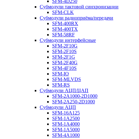
SFM-4D250
Субмодули тактовой синхронизации
SFM-CLK
Субмодули радиоприёма/передачи
SFM-400RX
SFM-400TX
SFM-58RF
Субмодули интерфейсные
SFM-2F10G
SFM-2F10S
SFM-2F1G
SFM-2F40G
SFM-4F10S
SFM-IO
SFM-MLVDS
SFM-RS
Субмодули АЦП/ЦАП
SFM-2A1000-2D1000
SFM-2A250-2D1000
Субмодули АЦП
SFM-16A125
SFM-1A2500
SFM-1A4000
SFM-1A5000
SFM-4A1000