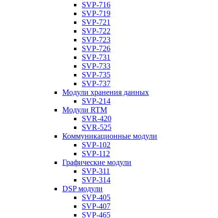
SVP-716
SVP-719
SVP-721
SVP-722
SVP-723
SVP-726
SVP-731
SVP-733
SVP-735
SVP-737
Модули хранения данных
SVP-214
Модули RTM
SVR-420
SVR-525
Коммуникационные модули
SVP-102
SVP-112
Графические модули
SVP-311
SVP-314
DSP модули
SVP-405
SVP-407
SVP-465