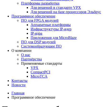
Платформы разработки
Для решений в стандарте VPX
Для решений на базе процессоров Эльбрус
Программное обеспечение
ПО для FPGA модулей
Аппаратные платформы
Инфраструктуры IP-ядер
IP-ядра
Приложения для MicroBlaze
ПО для DSP модулей
Системообразующее ПО
О компании
О нас
Партнёрства
Применяемые стандарты
VPX
CompactPCI
MicroTCA
Контакты
Новости
Главная
Программное обеспечение