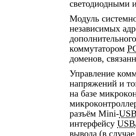
светодиодными и
Модуль системно
независимых адр
дополнительного
коммутатором
P
доменов, связан
Управление комм
напряжений и то
на базе микроко
микроконтроллер
разъём
Mini-
US
интерфейсу
USB
вывода (в случа