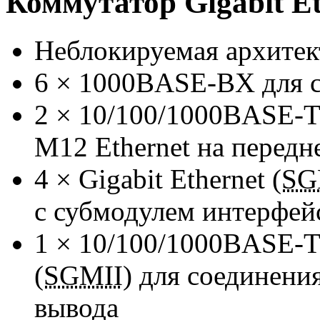
Коммутатор Gigabit Et
Неблокируемая архитек
6 ×
1000BASE-BX
для 
2 ×
10/100/1000BASE-T
M12 Ethernet на передн
4 × Gigabit Ethernet (
SG
с субмодулем интерфей
1 ×
10/100/1000BASE-T
(
SGMII
) для соединени
вывода