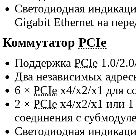
Светодиодная индикаци
Gigabit Ethernet на пер
Коммутатор
PCIe
Поддержка
PCIe
1.0/2.0
Два независимых адрес
6 ×
PCIe
x4/x2/x1
для с
2 ×
PCIe
x4/x2/x1
или 1
соединения с субмодул
Светодиодная индикаци