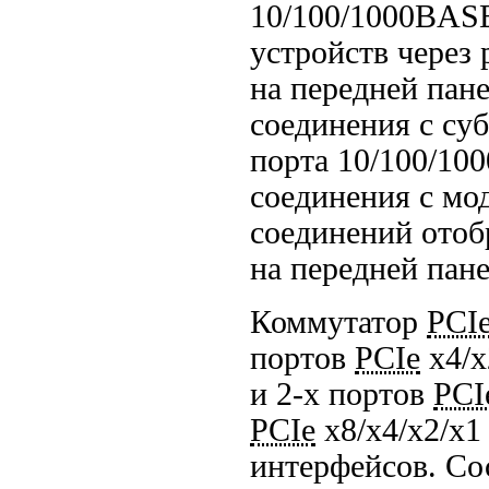
10/100/1000BAS
устройств через 
на передней пан
соединения с су
порта
10/100/10
соединения с мо
соединений отоб
на передней пане
Коммутатор
PCI
портов
PCIe
x4/x
и
2-х
портов
PCI
PCIe
x8/x4/x2/x1
интерфейсов. Со