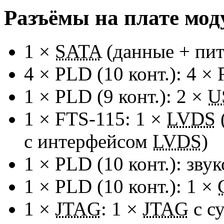
Разъёмы на плате мод
1 ×
SATA
(данные + пит
4 × PLD (10 конт.): 4 ×
1 × PLD (9 конт.): 2 ×
U
1 ×
FTS-115:
1 ×
LVDS
с интерфейсом
LVDS
)
1 × PLD (10 конт.): зву
1 × PLD (10 конт.): 1 ×
1 ×
JTAG
: 1 ×
JTAG
c с