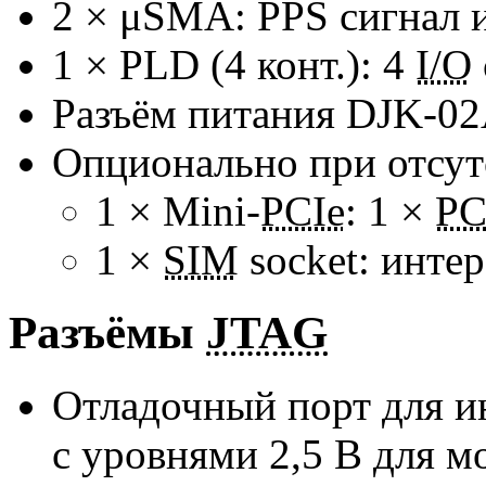
2 × μSMA: PPS сигнал 
1 × PLD (4 конт.): 4
I/O
Разъём питания
DJK-02
Опционально при отсу
1 × Mini-
PCIe
: 1 ×
PC
1 ×
SIM
socket: инте
Разъёмы
JTAG
Отладочный порт для 
с уровнями 2,5 В для 