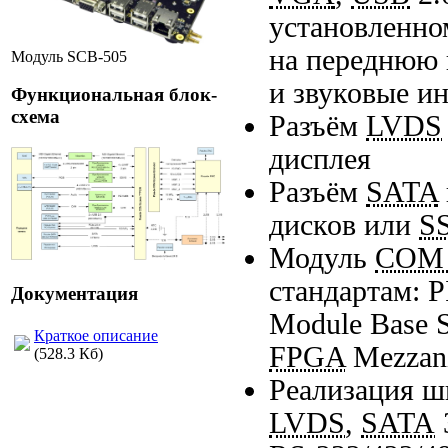
установленно
на переднюю
Модуль SCB-505
и звуковые и
Функциональная блок-
схема
Разъём
LVDS
дисплея
Разъём
SATA
дисков или
S
Модуль
COM 
стандартам:
Документация
Module Base S
Краткое описание
FPGA
Mezzani
(528.3 Кб)
Реализация ш
LVDS
,
SATA