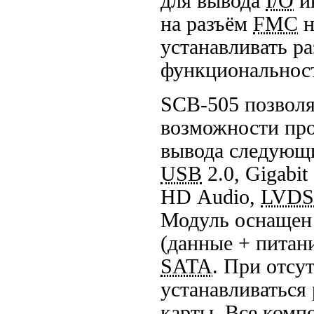
для вывода
I/O
и
на разъём
FMC
н
устанавливать р
функциональнос
SCB-505
позволя
возможности пр
вывода следующ
USB
2.0, Gigabit
HD Audio,
LVDS
Модуль оснащен
(данные + питан
SATA
. При отсу
устанавливаться
карты. Все комп