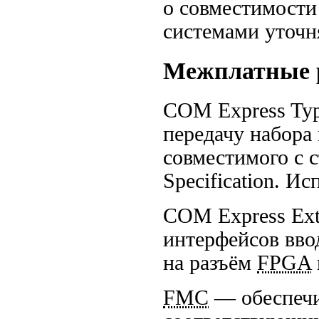
о совместимост
системами уточня
Межплатные 
COM Express Typ
передачу набора
совместимого с 
Specification. И
COM Express Ext
интерфейсов вво
на разъём
FPGA
FMC
— обеспечи