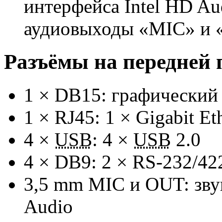
интерфейса Intel HD Au
аудиовыходы «MIC» и 
Разъёмы на передней 
1 ×
DB15:
графический
1 × RJ45: 1 × Gigabit Eth
4 ×
USB
: 4 ×
USB
2.0
4 ×
DB9:
2 ×
RS-232/42
3,5 mm MIC и OUT: зву
Audio