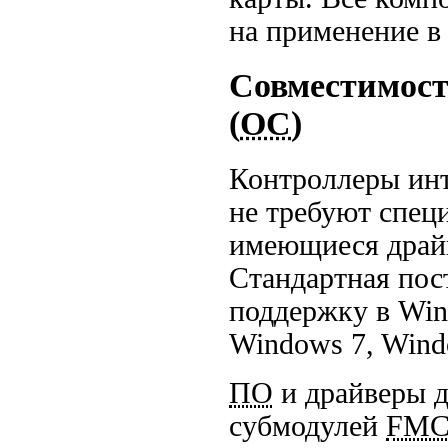
на применение в
Совместимост
(
ОС
)
Контроллеры инт
не требуют спец
имеющиеся драй
Стандартная пос
поддержку в Wi
Windows 7, Wind
ПО
и драйверы 
субмодулей
FM