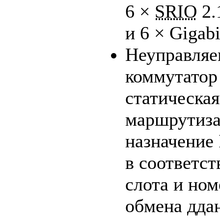
6 ×
SRIO
2.
и 6 × Gigabi
Неуправля
коммутато
статическая
маршрутиза
назначение
в соответст
слота и но
обмена дд