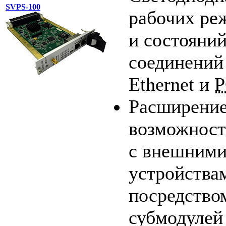
SVPS-100
рабочих ре
и состояни
соединений 
Ethernet и
P
Расширени
возможност
с внешним
устройства
посредство
субмодулей