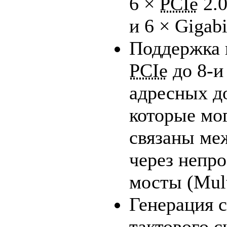
6 ×
PCIe
2.0
и 6 × Gigabi
Поддержка 
PCIe
до
8-и
адресных д
которые мо
связаны ме
через непр
мосты (Mult
Генерация 
тактового с