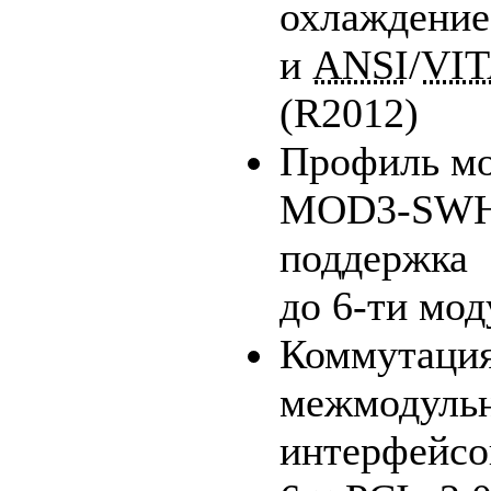
охлаждение
и
ANSI
/
VI
(R2012)
Профиль мо
MOD3-SWH-
поддержка
до
6-ти
мод
Коммутаци
межмодуль
интерфейсо