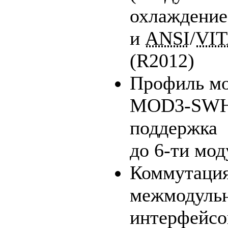
охлаждение
и
ANSI
/
VI
(R2012)
Профиль мо
MOD3-SWH-
поддержка
до
6-ти
мод
Коммутаци
межмодуль
интерфейсо