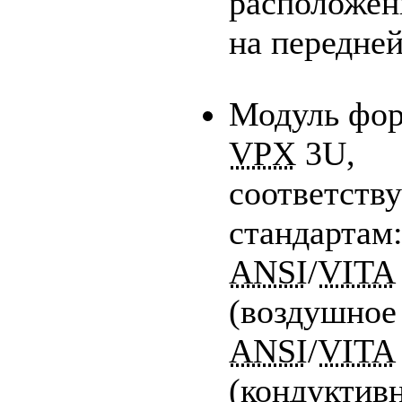
расположе
на передне
Модуль фор
VPX
3U,
соответст
стандартам
ANSI
/
VITA
(воздушное
ANSI
/
VITA
(кондуктив