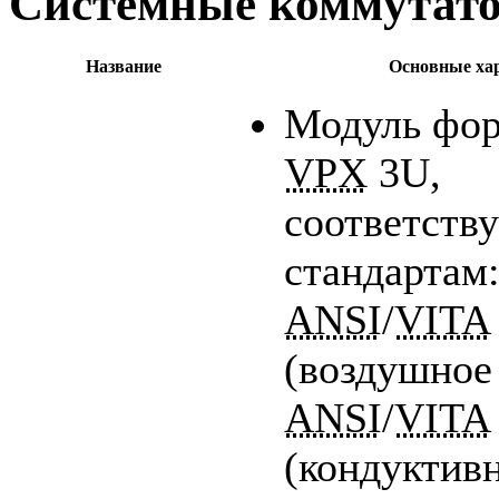
Системные коммутат
Название
Основные ха
Модуль фор
VPX
3U,
соответст
стандартам
ANSI
/
VITA
(воздушное
ANSI
/
VITA
(кондуктив